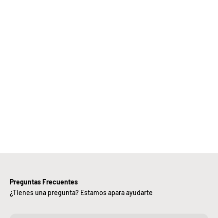
Elige
Bebify y
ansforma
 negocio
con
nuestra
iciencia,
alidad y
ntregas
rápidas.
Preguntas Frecuentes
¿Tienes una pregunta? Estamos apara ayudarte