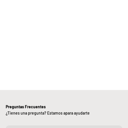
Elige
Bebify y
ansforma
 negocio
con
nuestra
iciencia,
alidad y
ntregas
rápidas.
Preguntas Frecuentes
¿Tienes una pregunta? Estamos apara ayudarte