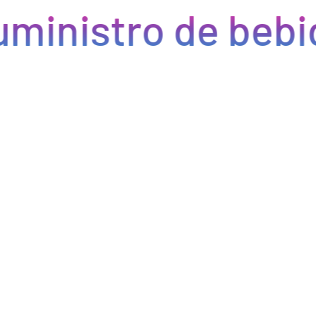
ministro de bebi
Eficiencia y rapidez en cada pedido
Optimizamos la cadena de suministro de bebidas, brindando
eficiencia en la gestión, acceso a productos de calidad y entregas
rápidas. Nuestra avanzada tecnología asegura que cada pedido se
procese de manera eficiente, reduciendo errores y tiempos de
espera. Nos comprometemos a que tus productos lleguen a
tiempo y en perfectas condiciones, permitiéndote centrarte en
ofrecer una experiencia excepcional a tus clientes. Con Bebify,
maximiza la productividad y minimiza los inconvenientes en tu
negocio de hostelería.