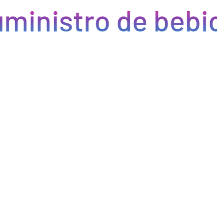
ministro de bebid
Eficiencia y rapidez en cada pedido
Optimizamos la cadena de suministro de bebidas, brindando
eficiencia en la gestión, acceso a productos de calidad y entregas
rápidas. Nuestra avanzada tecnología asegura que cada pedido se
procese de manera eficiente, reduciendo errores y tiempos de
espera. Nos comprometemos a que tus productos lleguen a
tiempo y en perfectas condiciones, permitiéndote centrarte en
ofrecer una experiencia excepcional a tus clientes. Con Bebify,
maximiza la productividad y minimiza los inconvenientes en tu
negocio de hostelería.