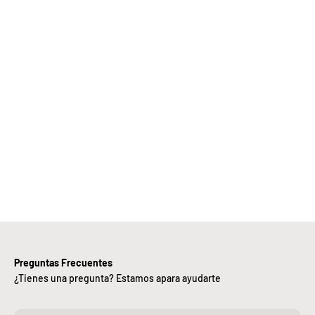
Elige
Bebify y
ansforma
 negocio
con
nuestra
iciencia,
alidad y
ntregas
rápidas.
Preguntas Frecuentes
¿Tienes una pregunta? Estamos apara ayudarte