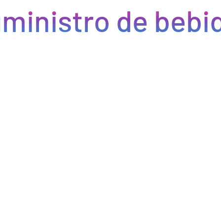
ministro de bebid
Eficiencia y rapidez en cada pedido
Optimizamos la cadena de suministro de bebidas, brindando
eficiencia en la gestión, acceso a productos de calidad y entregas
rápidas. Nuestra avanzada tecnología asegura que cada pedido se
procese de manera eficiente, reduciendo errores y tiempos de
espera. Nos comprometemos a que tus productos lleguen a
tiempo y en perfectas condiciones, permitiéndote centrarte en
ofrecer una experiencia excepcional a tus clientes. Con Bebify,
maximiza la productividad y minimiza los inconvenientes en tu
negocio de hostelería.