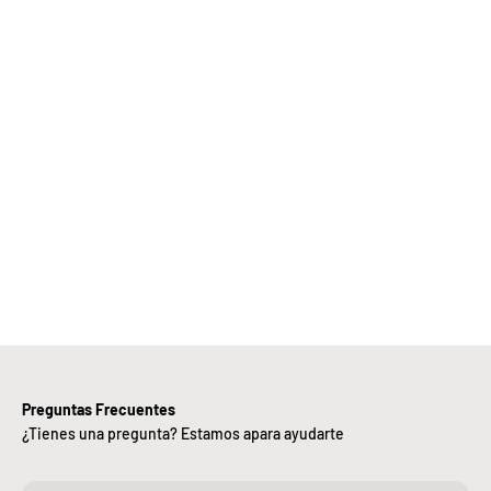
Elige
Bebify y
ansforma
 negocio
con
nuestra
iciencia,
alidad y
ntregas
rápidas.
Preguntas Frecuentes
¿Tienes una pregunta? Estamos apara ayudarte