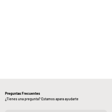
Elige
Bebify y
ansforma
 negocio
con
nuestra
iciencia,
alidad y
ntregas
rápidas.
Preguntas Frecuentes
¿Tienes una pregunta? Estamos apara ayudarte