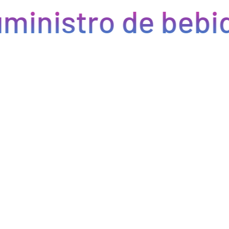
ministro de bebid
Eficiencia y rapidez en cada pedido
Optimizamos la cadena de suministro de bebidas, brindando
eficiencia en la gestión, acceso a productos de calidad y entregas
rápidas. Nuestra avanzada tecnología asegura que cada pedido se
procese de manera eficiente, reduciendo errores y tiempos de
espera. Nos comprometemos a que tus productos lleguen a
tiempo y en perfectas condiciones, permitiéndote centrarte en
ofrecer una experiencia excepcional a tus clientes. Con Bebify,
maximiza la productividad y minimiza los inconvenientes en tu
negocio de hostelería.