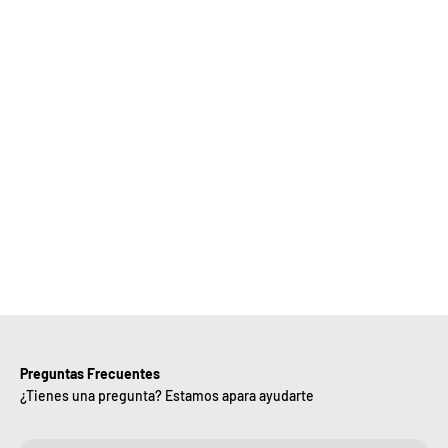
Elige
Bebify y
ansforma
 negocio
con
nuestra
iciencia,
alidad y
ntregas
rápidas.
Preguntas Frecuentes
¿Tienes una pregunta? Estamos apara ayudarte