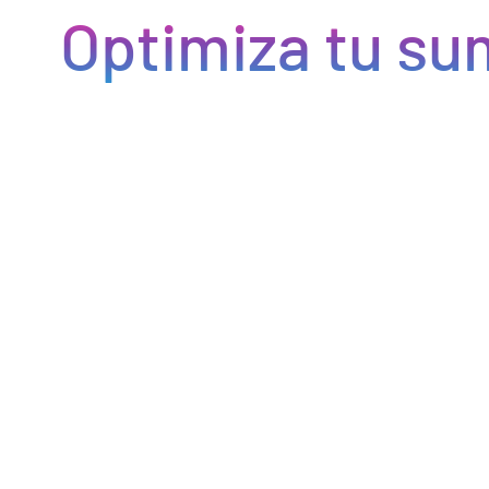
Optimiza tu sum
Eficiencia y rapidez en cada pedido
Optimizamos la cadena de suministro de bebidas, brindando
eficiencia en la gestión, acceso a productos de calidad y entregas
rápidas. Nuestra avanzada tecnología asegura que cada pedido se
procese de manera eficiente, reduciendo errores y tiempos de
espera. Nos comprometemos a que tus productos lleguen a
tiempo y en perfectas condiciones, permitiéndote centrarte en
ofrecer una experiencia excepcional a tus clientes. Con Bebify,
maximiza la productividad y minimiza los inconvenientes en tu
negocio de hostelería.