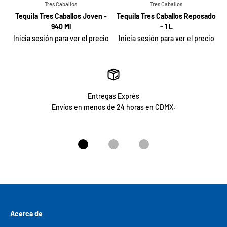
Tres Caballos
Tres Caballos
Tequila Tres Caballos Joven -
Tequila Tres Caballos Reposado
940 Ml
- 1 L
Inicia sesión para ver el precio
Inicia sesión para ver el precio
Entregas Exprés
Envíos en menos de 24 horas en CDMX.
Ir al artículo 1
Ir al artículo 2
Ir al artículo 3
Acerca de